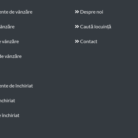
nte de vânzăre
Despre noi
vânzăre
Caută locuință
e vânzăre
Contact
de vânzăre
te de închiriat
nchiriat
 închiriat