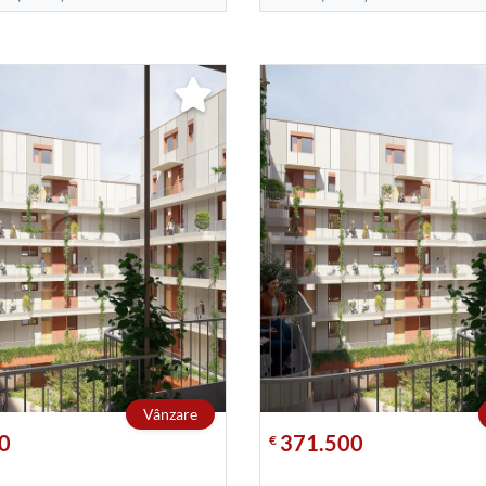
Vânzare
0
371.500
€