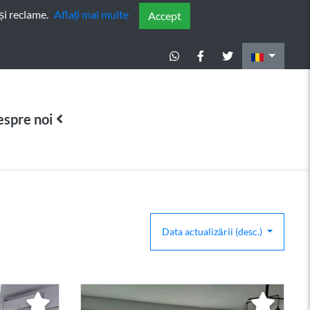
și reclame.
Aflați mai multe
Accept
spre noi
Data actualizării (desc.)