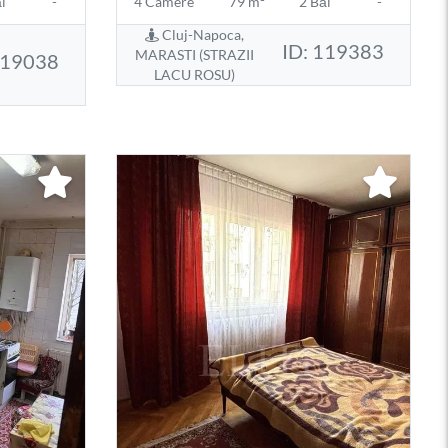
i
-
4 Camere
79 m²
2 Băi
-
Cluj-Napoca,
ID: 119383
MARASTI (STRAZII
119038
LACU ROSU)