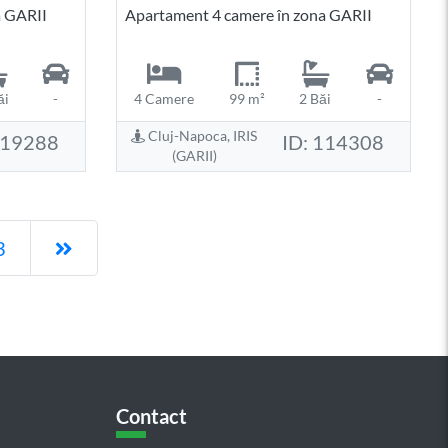
a GARII
Apartament 4 camere în zona GARII
ăi
-
4 Camere
99 m²
2 Băi
-
Cluj-Napoca, IRIS
119288
ID: 114308
(GARII)
Pagina următoare
3
Contact