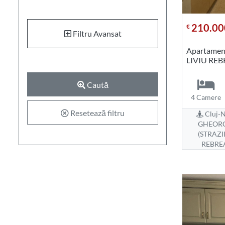
210.00
€
Filtru Avansat
Apartament
LIVIU RE
Caută
4 Camere
Resetează filtru
Cluj-N
GHEOR
(STRAZII
REBRE