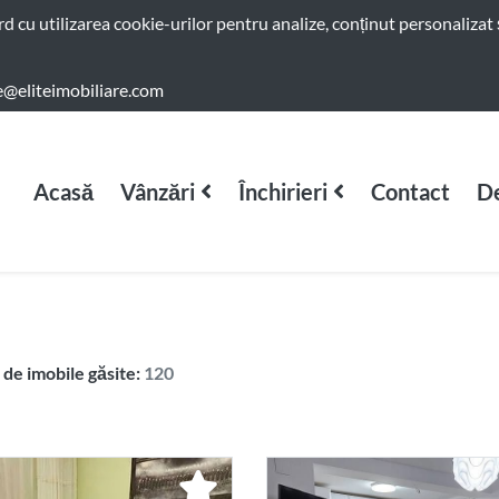
ord cu utilizarea cookie-urilor pentru analize, conținut personalizat 
e@eliteimobiliare.com
Acasă
Vânzări
Închirieri
Contact
De
de imobile găsite:
120