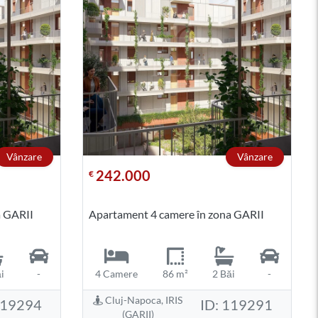
Vânzare
Vânzare
242.000
€
a GARII
Apartament 4 camere în zona GARII
i
-
4 Camere
86 m²
2 Băi
-
Cluj-Napoca, IRIS
119294
ID: 119291
(GARII)