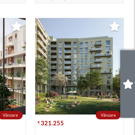
0
.
Vânzare
Vânzare
321.255
€