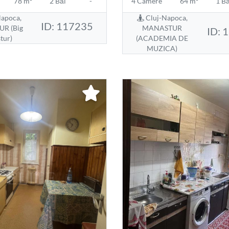
78 m²
2 Băi
-
4 Camere
64 m²
1 Bă
apoca,
Cluj-Napoca,
ID: 117235
R (Big
MANASTUR
ID: 
tur)
(ACADEMIA DE
MUZICA)