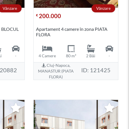
Vânzare
Vânzare
200.000
€
na BLOCUL
Apartament 4 camere în zona PIATA
FLORA
i
-
4 Camere
80 m²
2 Băi
-
Cluj-Napoca,
120882
ID: 121425
MANASTUR (PIATA
FLORA)