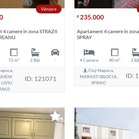
Vânzare
0
235.000
€
 4 camere în zona STRAZII
Apartament 4 camere în zo
BREANU
SPRAY
72 m²
2 Băi
-
4 Camere
80 m²
2 Bă
apoca,
Cluj-Napoca,
ID: 
GHENI
MARASTI (BLOCUL
ID: 121071
 LIVIU
SPRAY)
ANU)