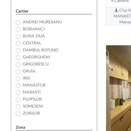
4 Camere
Cluj-N
Cartier
MANASTU
ANDREI MURESANU
Manas
BORHANCI
BUNA ZIUA
CENTRAL
DAMBUL ROTUND
GHEORGHENI
GRIGORESCU
GRUIA
IRIS
MANASTUR
MARASTI
PLOPILOR
SOMESENI
ZORILOR
Zona