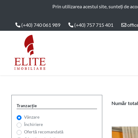
ELITE IMOBILIARE
Prin utilizarea acestui site, sunteți de ac
(+40) 740 061 989
(+40) 757 715 401
offic
Main Nav
Număr total 
Tranzacție
Vânzare
Închiriere
Ofertă recomandată