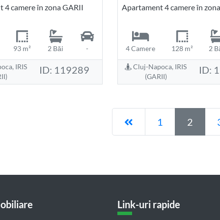
 4 camere în zona GARII
Apartament 4 camere în zon
93 m²
2 Băi
-
4 Camere
128 m²
2 B
oca, IRIS
Cluj-Napoca, IRIS
ID: 119289
ID: 
II)
(GARII)
Pagina anterioară
1
2
obiliare
Link-uri rapide