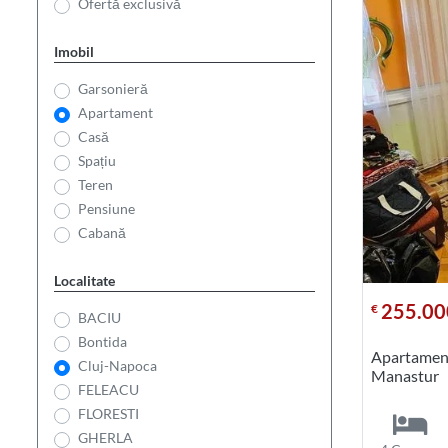
Ofertă exclusivă
Imobil
Garsonieră
Apartament
Casă
Spațiu
Teren
Pensiune
Cabană
Localitate
255.00
€
BACIU
Bontida
Apartament
Cluj-Napoca
Manastur
FELEACU
FLORESTI
GHERLA