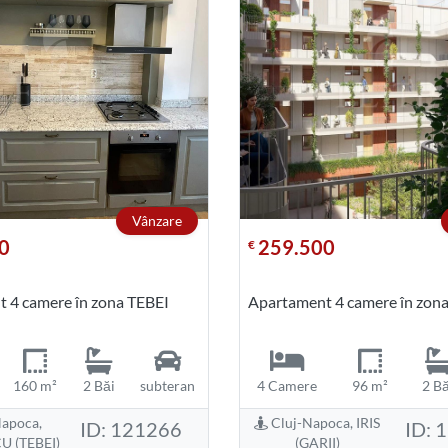
Vânzare
0
259.500
€
 4 camere în zona TEBEI
Apartament 4 camere în zon
160 m²
2 Băi
subteran
4 Camere
96 m²
2 Bă
apoca,
Cluj-Napoca, IRIS
ID: 121266
ID: 
 (TEBEI)
(GARII)