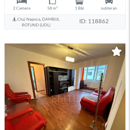
2 Camere
58 m²
1 Băi
subteran
Cluj-Napoca, DAMBUL
ID: 118862
ROTUND (LIDL)