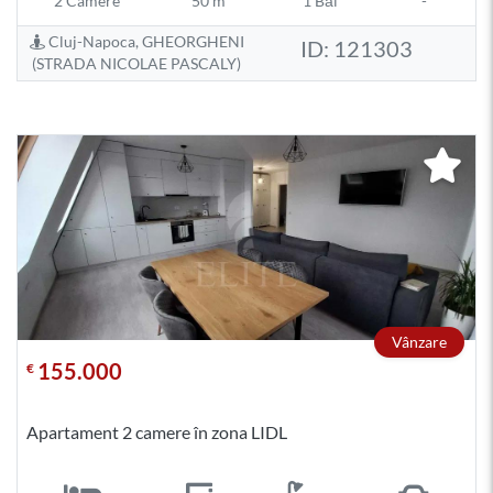
2 Camere
50 m²
1 Băi
-
Cluj-Napoca, GHEORGHENI
ID: 121303
(STRADA NICOLAE PASCALY)
Vânzare
155.000
€
Apartament 2 camere în zona LIDL