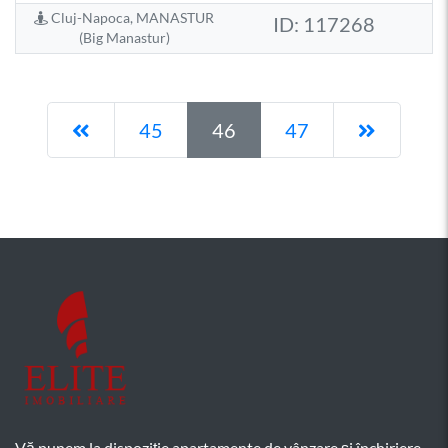
Cluj-Napoca, MANASTUR
ID: 117268
(Big Manastur)
Pagina anterioară
Pagina 
45
46
47
Vă punem la dispoziție apartamente de vânzare și închiriere