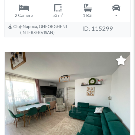
2 Camere
53 m²
1 Băi
-
Cluj-Napoca, GHEORGHENI
ID: 115299
(INTERSERVISAN)