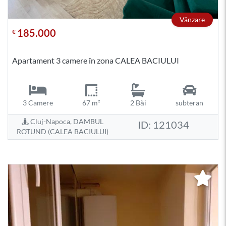
Vânzare
185.000
€
Apartament 3 camere în zona CALEA BACIULUI
3 Camere
67 m²
2 Băi
subteran
Cluj-Napoca, DAMBUL
ID: 121034
ROTUND (CALEA BACIULUI)