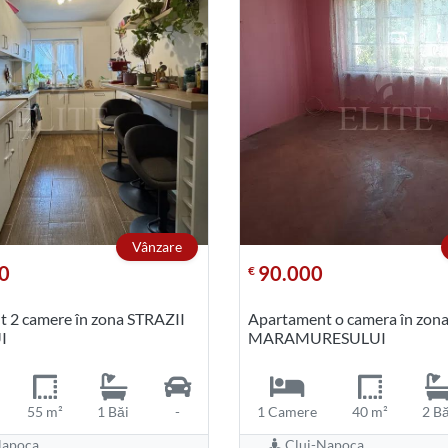
Vânzare
0
90.000
€
 2 camere în zona STRAZII
Apartament o camera în zon
I
MARAMURESULUI
55 m²
1 Băi
-
1 Camere
40 m²
2 Bă
apoca,
Cluj-Napoca,