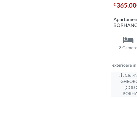
365.00
€
Apartamen
BORHANC
3 Camer
exterioara in
Cluj-N
GHEOR
(COL
BORHA