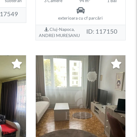
subteran
3 Camere
94 m²
1 Băi
117549
exterioara cu cf parcări
Cluj-Napoca,
ID: 117150
ANDREI MURESANU