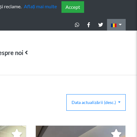
și reclame.
Aflați mai multe
Accept
spre noi
Data actualizării (desc.)