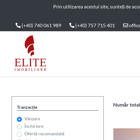
ELITE IMOBILIARE
Prin utilizarea acestui site, sunteți de ac
(+40) 740 061 989
(+40) 757 715 401
offic
Main Nav
Număr total 
Tranzacție
Vânzare
Închiriere
Ofertă recomandată