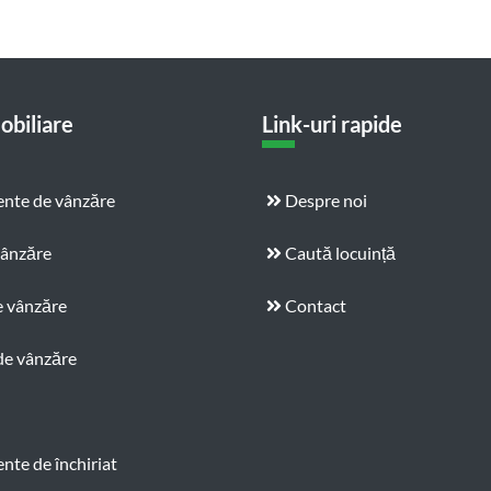
obiliare
Link-uri rapide
nte de vânzăre
Despre noi
vânzăre
Caută locuință
e vânzăre
Contact
de vânzăre
te de închiriat