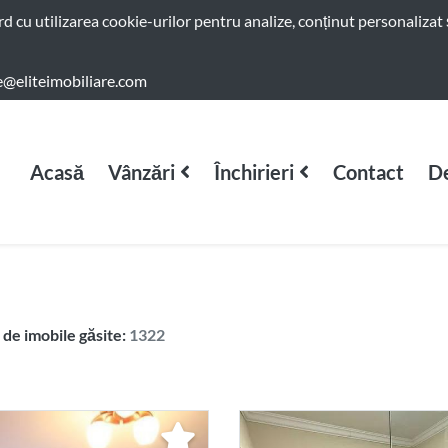
ord cu utilizarea cookie-urilor pentru analize, conținut personalizat 
e@eliteimobiliare.com
Acasă
Vânzări
Închirieri
Contact
De
de imobile găsite:
1322