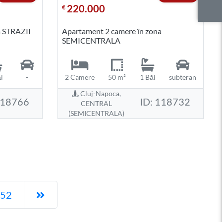
220.000
€
a STRAZII
Apartament 2 camere în zona
SEMICENTRALA
i
-
2 Camere
50 m²
1 Băi
subteran
Cluj-Napoca,
118766
ID: 118732
CENTRAL
(SEMICENTRALA)
Pagina următoare
52