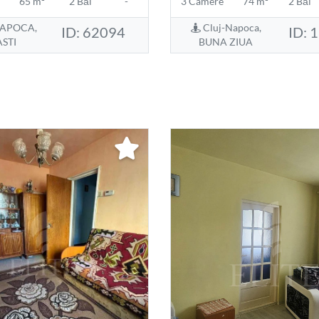
65 m²
2 Băi
-
3 Camere
74 m²
2 Băi
APOCA,
Cluj-Napoca,
ID: 62094
ID: 
STI
BUNA ZIUA