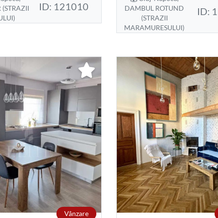
ID: 121010
(STRAZII
DAMBUL ROTUND
ID: 
LUI)
(STRAZII
MARAMURESULUI)
Vânzare