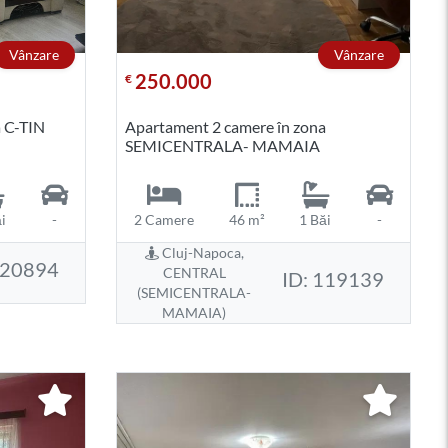
Vânzare
Vânzare
250.000
€
a C-TIN
Apartament 2 camere în zona
SEMICENTRALA- MAMAIA
i
-
2 Camere
46 m²
1 Băi
-
Cluj-Napoca,
120894
CENTRAL
ID: 119139
(SEMICENTRALA-
MAMAIA)