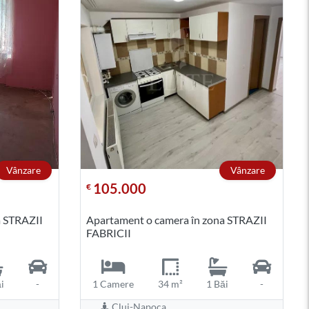
Vânzare
Vânzare
105.000
€
a STRAZII
Apartament o camera în zona STRAZII
FABRICII
i
-
1 Camere
34 m²
1 Băi
-
Cluj-Napoca,