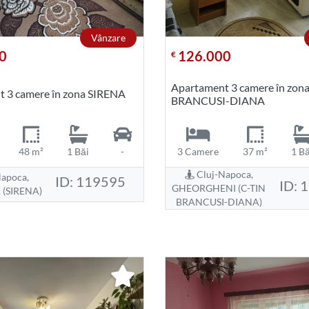
Vânzare
0
126.000
€
Apartament 3 camere în zon
 3 camere în zona SIRENA
BRANCUSI-DIANA
48 m²
1 Băi
-
3 Camere
37 m²
1 Bă
Cluj-Napoca,
apoca,
ID: 119595
ID: 
GHEORGHENI (C-TIN
(SIRENA)
BRANCUSI-DIANA)