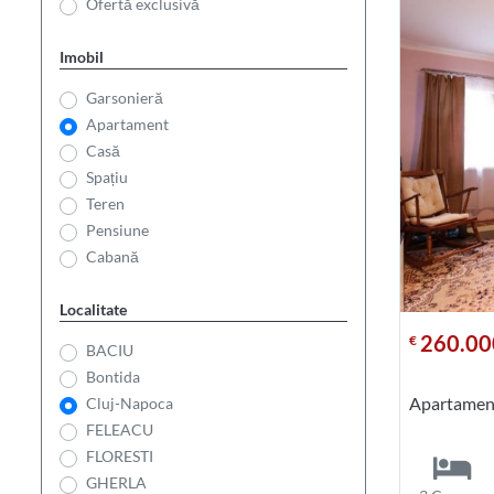
Ofertă exclusivă
Imobil
Garsonieră
Apartament
Casă
Spațiu
Teren
Pensiune
Cabană
Localitate
260.00
€
BACIU
Bontida
Apartamen
Cluj-Napoca
FELEACU
FLORESTI
GHERLA