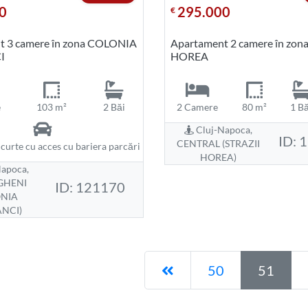
0
295.000
€
t 3 camere în zona COLONIA
Apartament 2 camere în zon
I
HOREA
e
103 m²
2 Băi
2 Camere
80 m²
1 Bă
Cluj-Napoca,
ID: 
CENTRAL (STRAZII
 curte cu acces cu bariera parcări
HOREA)
apoca,
GHENI
ID: 121170
ONIA
NCI)
Pagina anterioară
50
51