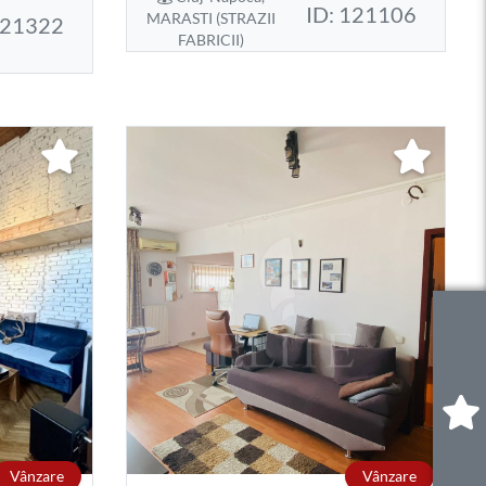
ID: 121106
MARASTI (STRAZII
121322
FABRICII)
0
.
Vânzare
Vânzare