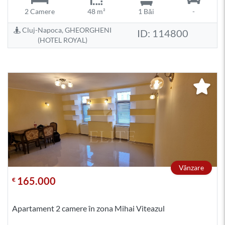
2 Camere
48 m²
1 Băi
-
Cluj-Napoca, GHEORGHENI
ID: 114800
(HOTEL ROYAL)
Vânzare
165.000
€
Apartament 2 camere în zona Mihai Viteazul