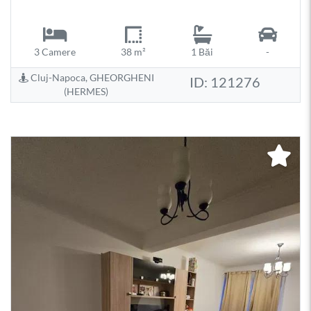
3 Camere
38 m²
1 Băi
-
Cluj-Napoca, GHEORGHENI
ID: 121276
(HERMES)