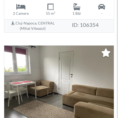
2 Camere
55 m²
1 Băi
-
Cluj-Napoca, CENTRAL
ID: 106354
(Mihai Viteazul)