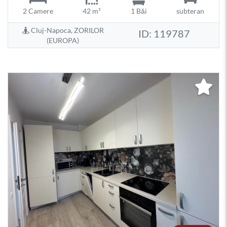
2 Camere
42 m²
1 Băi
subteran
Cluj-Napoca, ZORILOR
ID: 119787
(EUROPA)