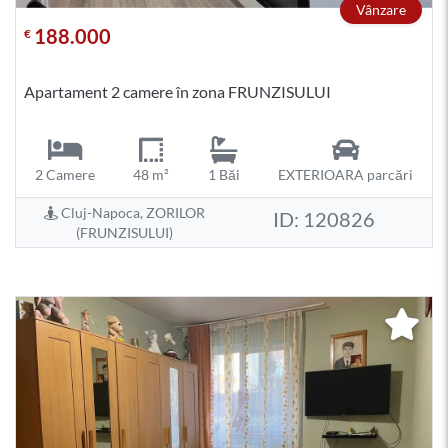
Vânzare
188.000
€
Apartament 2 camere în zona FRUNZISULUI
2 Camere
48 m²
1 Băi
EXTERIOARA parcări
Cluj-Napoca, ZORILOR
ID: 120826
(FRUNZISULUI)