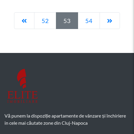
Pagina anterioară
Pagina 
52
53
54
Vă punem la dispoziție apartamente de vânzare și închiriere
in cele mai căutate zone din Cluj-Napoca