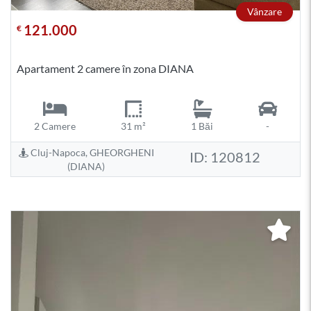
Vânzare
121.000
€
Apartament 2 camere în zona DIANA
2 Camere
31 m²
1 Băi
-
Cluj-Napoca, GHEORGHENI
ID: 120812
(DIANA)