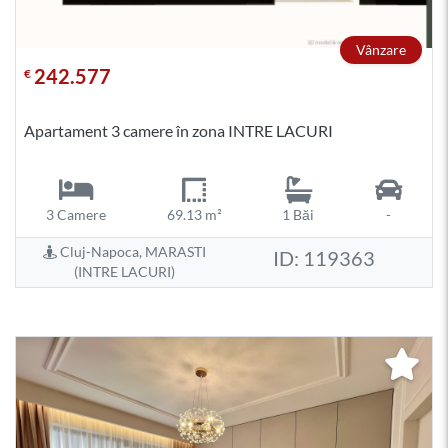
Vânzare
242.577
€
Apartament 3 camere în zona INTRE LACURI
3 Camere
69.13 m²
1 Băi
-
Cluj-Napoca, MARASTI
ID: 119363
(INTRE LACURI)