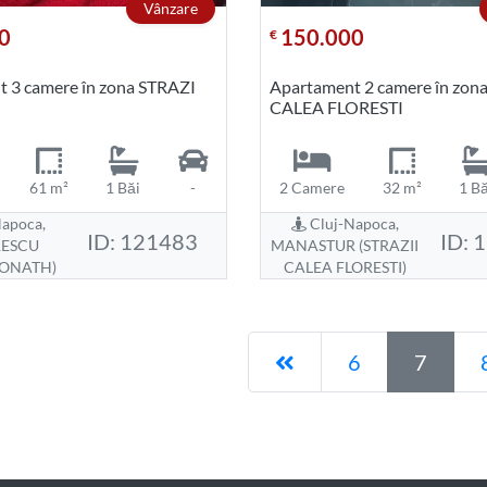
Vânzare
0
150.000
€
 3 camere în zona STRAZI
Apartament 2 camere în zon
CALEA FLORESTI
61 m²
1 Băi
-
2 Camere
32 m²
1 Bă
apoca,
Cluj-Napoca,
ID: 121483
ID: 
RESCU
MANASTUR (STRAZII
DONATH)
CALEA FLORESTI)
Pagina anterioară
6
7