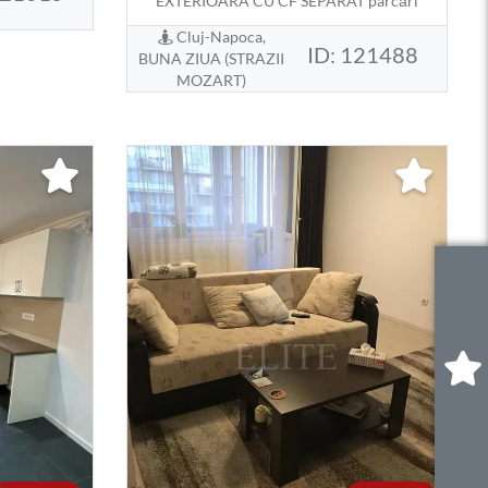
EXTERIOARA CU CF SEPARAT parcări
Cluj-Napoca,
ID: 121488
BUNA ZIUA (STRAZII
MOZART)
0
.