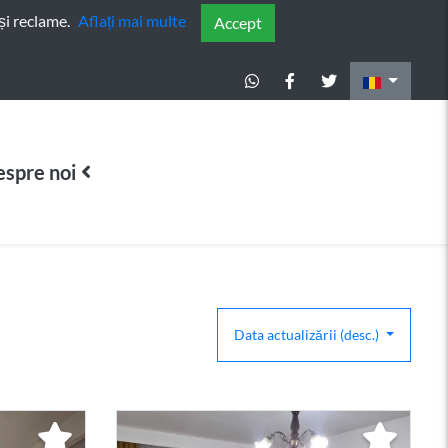
și reclame.
Aflați mai multe
Accept
spre noi
Data actualizării (desc.)