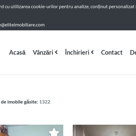
ord cu utilizarea cookie-urilor pentru analize, conținut personalizat 
e@eliteimobiliare.com
Acasă
Vânzări
Închirieri
Contact
De
de imobile găsite:
1322