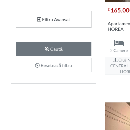
165.00
€
Filtru Avansat
Apartament
HOREA
Caută
2 Camere
Cluj-N
Resetează filtru
CENTRAL (
HOR