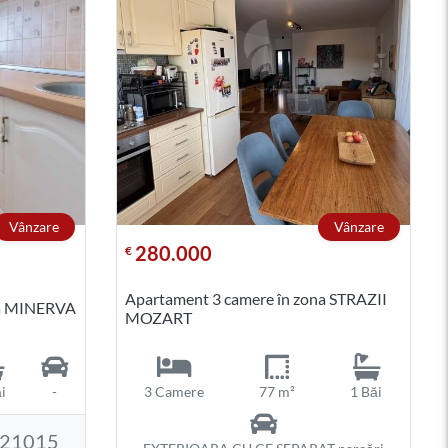
Vânzare
Vânzare
280.000
€
Apartament 3 camere în zona STRAZII
na MINERVA
MOZART
i
-
3 Camere
77 m²
1 Băi
121015