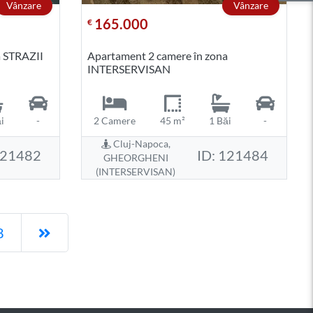
Vânzare
Vânzare
165.000
€
a STRAZII
Apartament 2 camere în zona
INTERSERVISAN
i
-
2 Camere
45 m²
1 Băi
-
Cluj-Napoca,
121482
ID: 121484
GHEORGHENI
(INTERSERVISAN)
Pagina următoare
8