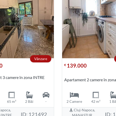
Vânzare
0
139.000
€
 3 camere în zona INTRE
Apartament 2 camere în zo
65 m²
2 Băi
-
2 Camere
42 m²
1 Bă
apoca,
Cluj-Napoca,
ID: 121492
ID: 
(INTRE
MANASTUR