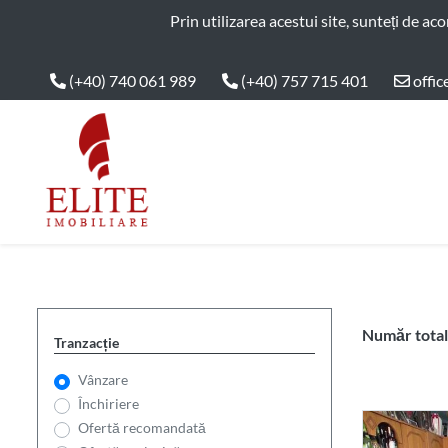
ELITE IMOBILIARE
Prin utilizarea acestui site, sunteți de ac
(+40) 740 061 989
(+40) 757 715 401
offic
Main Nav
Număr total 
Tranzacție
Vânzare
Închiriere
Ofertă recomandată