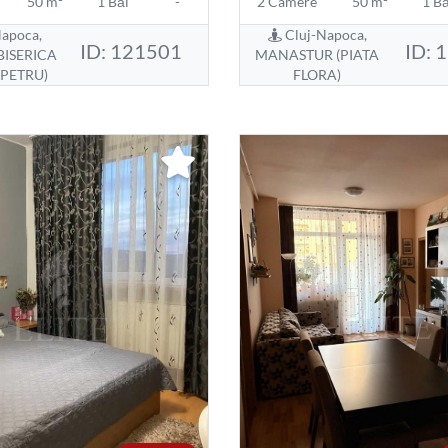
50 m²
1 Băi
-
2 Camere
50 m²
1 Bă
apoca,
Cluj-Napoca,
ID: 121501
ID: 
BISERICA
MANASTUR (PIATA
 PETRU)
FLORA)