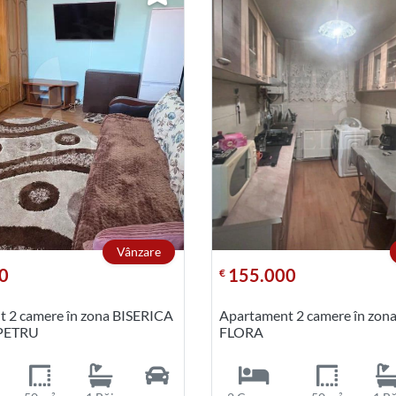
Vânzare
0
155.000
€
 2 camere în zona BISERICA
Apartament 2 camere în zon
PETRU
FLORA