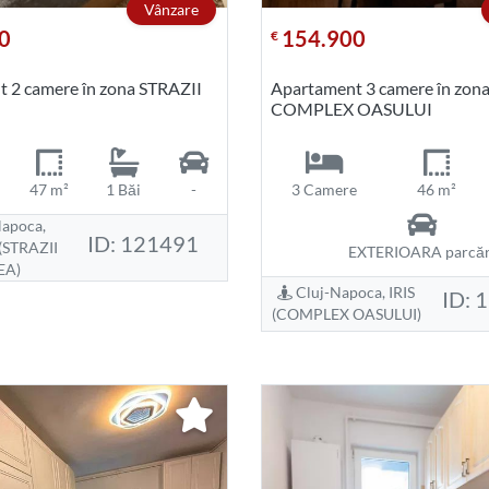
Vânzare
0
154.900
€
 2 camere în zona STRAZII
Apartament 3 camere în zon
COMPLEX OASULUI
47 m²
1 Băi
-
3 Camere
46 m²
apoca,
ID: 121491
STRAZII
EXTERIOARA parcăr
EA)
Cluj-Napoca, IRIS
ID: 
(COMPLEX OASULUI)