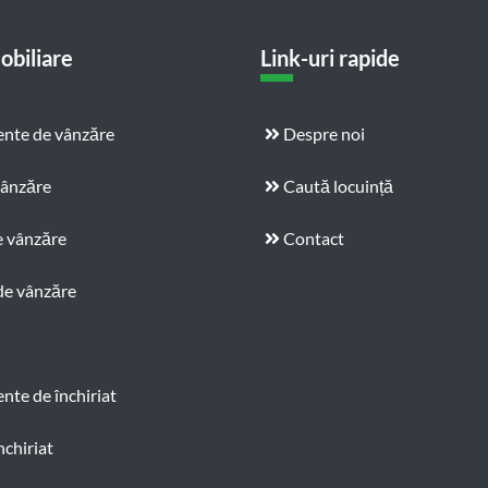
obiliare
Link-uri rapide
nte de vânzăre
Despre noi
vânzăre
Caută locuință
e vânzăre
Contact
de vânzăre
te de închiriat
nchiriat