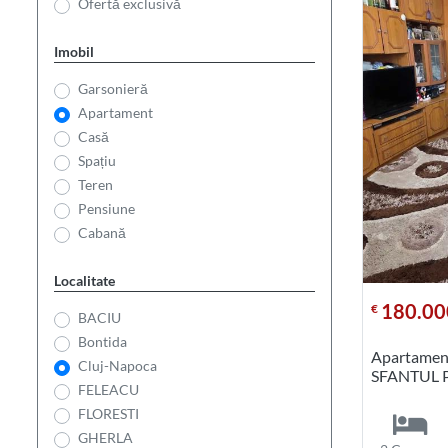
Ofertă exclusivă
Imobil
Garsonieră
Apartament
Casă
Spațiu
Teren
Pensiune
Cabană
Localitate
180.00
€
BACIU
Bontida
Apartament
Cluj-Napoca
SFANTUL 
FELEACU
FLORESTI
GHERLA