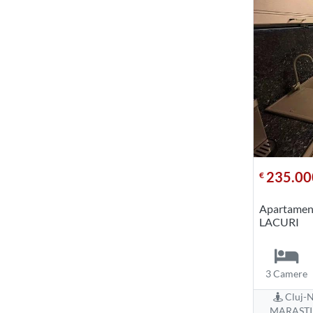
235.00
€
Apartament
LACURI
3 Camere
Cluj-N
MARASTI 