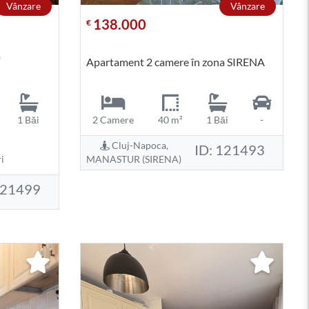
Vânzare
Vânzare
138.000
€
a
Apartament 2 camere în zona SIRENA
1 Băi
2 Camere
40 m²
1 Băi
-
Cluj-Napoca,
ID: 121493
i
MANASTUR (SIRENA)
121499