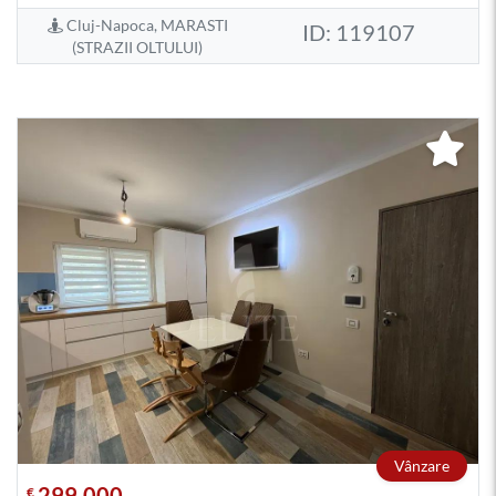
Cluj-Napoca, MARASTI
ID: 119107
(STRAZII OLTULUI)
Vânzare
299.000
€