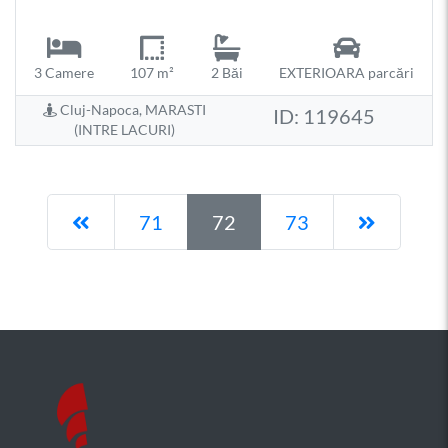
3 Camere
107 m²
2 Băi
EXTERIOARA parcări
Cluj-Napoca, MARASTI
ID: 119645
(INTRE LACURI)
Pagina anterioară
Pagina 
71
72
73