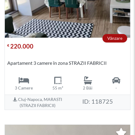
Vânzare
220.000
€
Apartament 3 camere în zona STRAZII FABRICII
3 Camere
55 m²
2 Băi
-
Cluj-Napoca, MARASTI
ID: 118725
(STRAZII FABRICII)