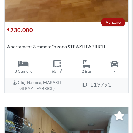
Vânzare
230.000
€
Apartament 3 camere în zona STRAZII FABRICII
3 Camere
65 m²
2 Băi
-
Cluj-Napoca, MARASTI
ID: 119791
(STRAZII FABRICII)