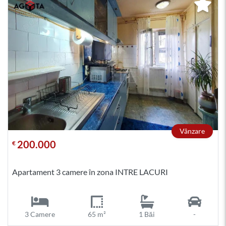
Vânzare
200.000
€
Apartament 3 camere în zona INTRE LACURI
3 Camere
65 m²
1 Băi
-