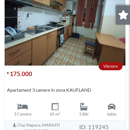
0
.
Vânzare
175.000
€
Apartament 3 camere în zona KAUFLAND
3 Camere
65 m²
2 Băi
tabla
Cluj-Napoca, MARASTI
ID: 119245