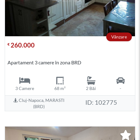
Vânzare
260.000
€
Apartament 3 camere în zona BRD
3 Camere
68 m²
2 Băi
-
Cluj-Napoca, MARASTI
ID: 102775
(BRD)