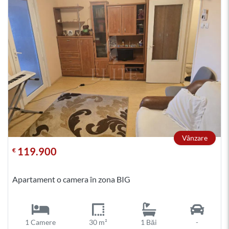
Vânzare
119.900
€
Apartament o camera în zona BIG
1 Camere
30 m²
1 Băi
-