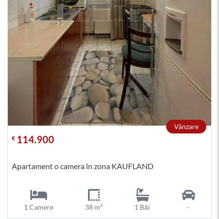
Vânzare
114.900
€
Apartament o camera în zona KAUFLAND
1 Camere
38 m²
1 Băi
-