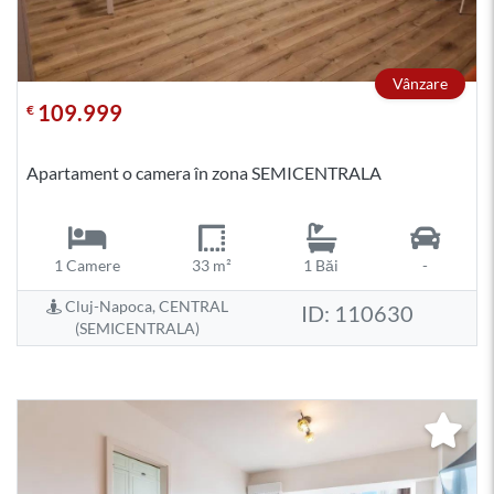
Vânzare
109.999
€
Apartament o camera în zona SEMICENTRALA
1 Camere
33 m²
1 Băi
-
Cluj-Napoca, CENTRAL
ID: 110630
(SEMICENTRALA)