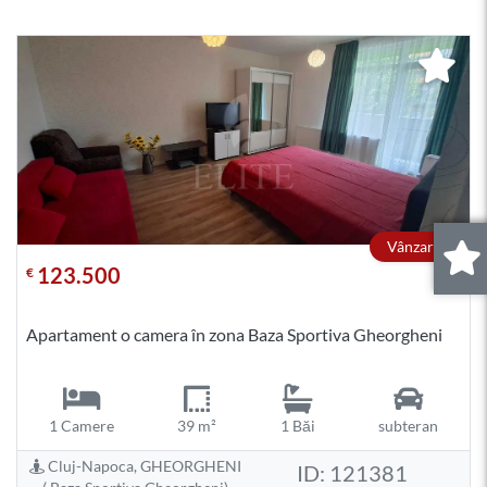
Vânzare
123.500
€
0
.
Apartament o camera în zona Baza Sportiva Gheorgheni
1 Camere
39 m²
1 Băi
subteran
Cluj-Napoca, GHEORGHENI
ID: 121381