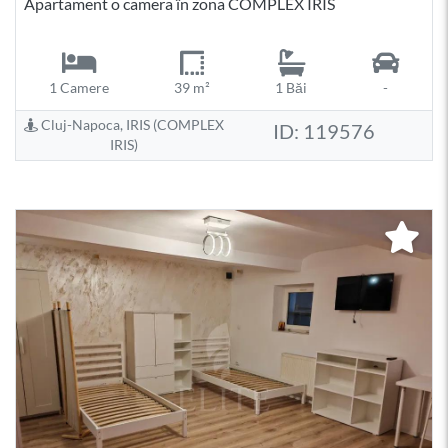
Apartament o camera în zona COMPLEX IRIS
1 Camere
39 m²
1 Băi
-
Cluj-Napoca, IRIS (COMPLEX
ID: 119576
IRIS)