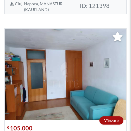
Cluj-Napoca, MANASTUR
ID: 121398
(KAUFLAND)
Vânzare
105.000
€