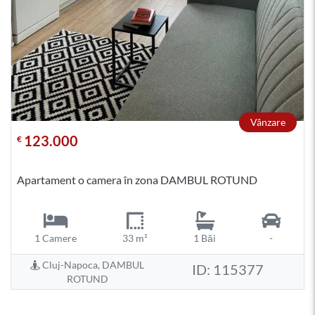
Vânzare
123.000
€
Apartament o camera în zona DAMBUL ROTUND
1 Camere
33 m²
1 Băi
-
Cluj-Napoca, DAMBUL
ID: 115377
ROTUND