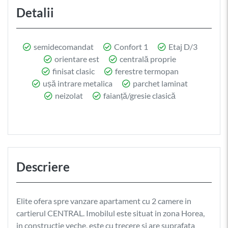
Detalii
semidecomandat
Confort 1
Etaj D/3
orientare est
centrală proprie
finisat clasic
ferestre termopan
ușă intrare metalica
parchet laminat
neizolat
faianță/gresie clasică
Descriere
Elite ofera spre vanzare apartament cu 2 camere in
cartierul CENTRAL. Imobilul este situat in zona Horea,
in constructie veche, este cu trecere si are suprafata