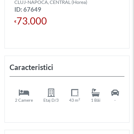
CLUJ-NAPOCA, CENTRAL (Horea)
ID: 67649
73.000
€
Caracteristici
2
2 Camere
Etaj D/3
43 m
1 Băi
-