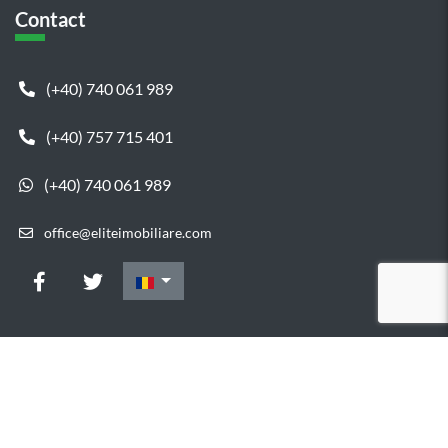
Contact
(+40) 740 061 989
(+40) 757 715 401
(+40) 740 061 989
office@eliteimobiliare.com
Copyright © 2015 Elite Imobiliare
Elite Imobiliare - Vanzare
Apartamente Cluj - Vanzare Case Cluj - Inchiriere Apartamente
Cluj - Inchiriere Case Cluj
Designed & Developed by
MaxRealty