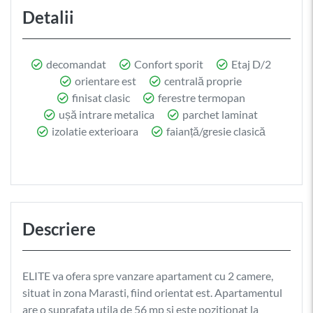
Detalii
decomandat
Confort sporit
Etaj D/2
orientare est
centrală proprie
finisat clasic
ferestre termopan
ușă intrare metalica
parchet laminat
izolatie exterioara
faianță/gresie clasică
Descriere
ELITE va ofera spre vanzare apartament cu 2 camere,
situat in zona Marasti, fiind orientat est. Apartamentul
are o suprafata utila de 56 mp si este pozitionat la