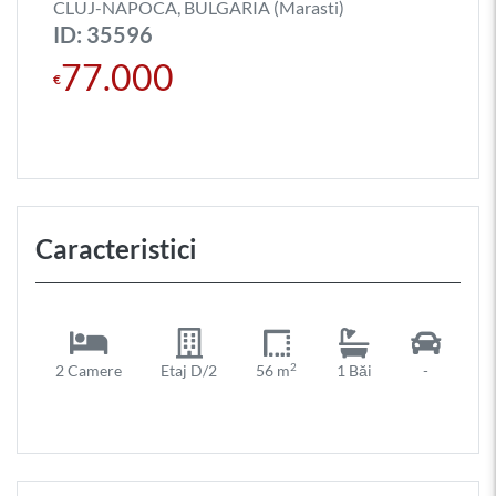
CLUJ-NAPOCA, BULGARIA (Marasti)
ID: 35596
77.000
€
Caracteristici
2
2 Camere
Etaj D/2
56 m
1 Băi
-