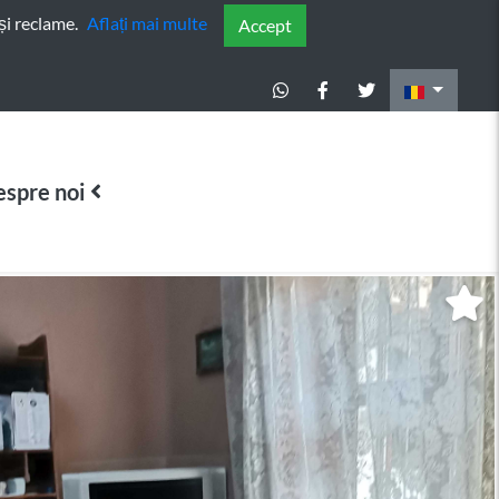
și reclame.
Aflați mai multe
Accept
spre noi