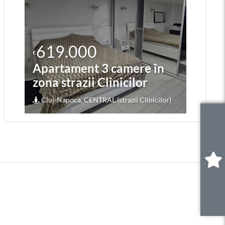
619.000
2
€
€
Apartament 3 camere în
Ap
zona strazii Clinicilor
zo
Cluj-Napoca, CENTRAL (strazii Clinicilor)
Cl
0
.