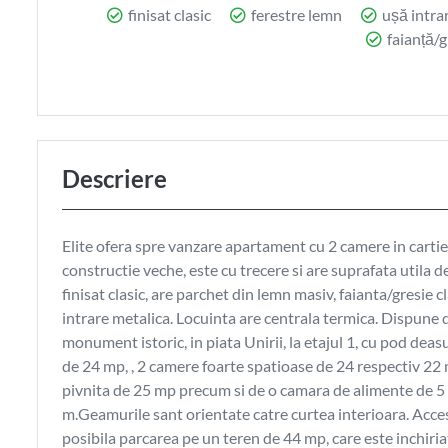
finisat clasic
ferestre lemn
ușă intra
faianță/g
Descriere
Elite ofera spre vanzare apartament cu 2 camere in cartie
constructie veche, este cu trecere si are suprafata utila d
finisat clasic, are parchet din lemn masiv, faianta/gresie 
intrare metalica. Locuinta are centrala termica. Dispune 
monument istoric, in piata Unirii, la etajul 1, cu pod dea
de 24 mp, , 2 camere foarte spatioase de 24 respectiv 22
pivnita de 25 mp precum si de o camara de alimente de 5 
m.Geamurile sant orientate catre curtea interioara. Acces
posibila parcarea pe un teren de 44 mp, care este inchiria