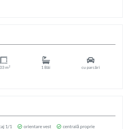
2
03 m
1 Băi
cu parcări
aj 1/1
orientare vest
centrală proprie