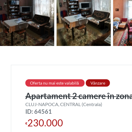
Oferta nu mai este valabilă
Vânzare
Apartament 2 camere în zona
CLUJ-NAPOCA, CENTRAL (Centrala)
ID: 64561
230.000
€