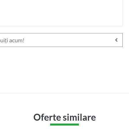
214.000
€
ere în
Apartament 3 camere în
uiți acum!
ilor
zona Piata Ira
i Clinicilor)
Cluj-Napoca, IRIS (Piata Ira)
Oferte similare