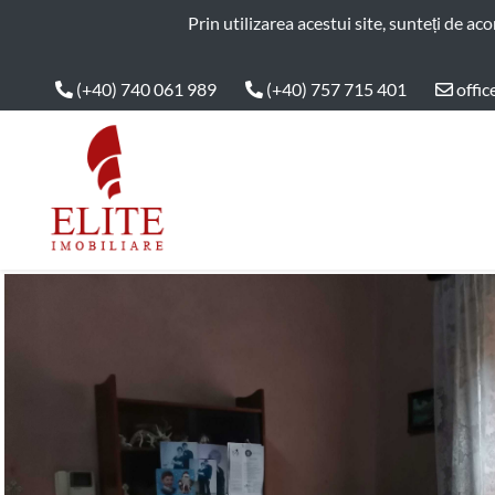
ELITE IMOBILIARE
Prin utilizarea acestui site, sunteți de ac
(+40) 740 061 989
(+40) 757 715 401
offic
Main Nav