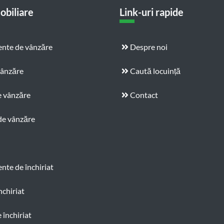
obiliare
Link-uri rapide
nte de vânzăre
Despre noi
vânzăre
Caută locuință
e vânzăre
Contact
de vânzăre
te de închiriat
nchiriat
 închiriat