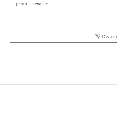
pentru amenajare.
619.000
€
Apartament 3 cam
Distrib
zona strazii Clinic
Cluj-Napoca, CENTRAL (strazi