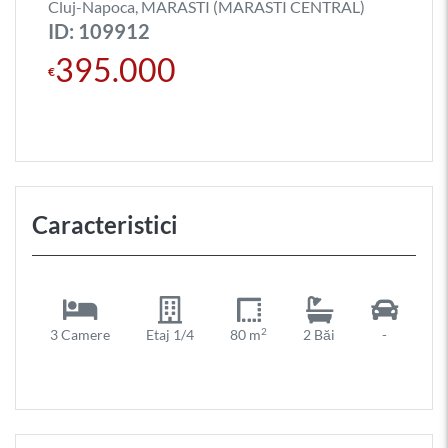
Cluj-Napoca, MARASTI (MARASTI CENTRAL)
ID: 109912
395.000
€
Caracteristici
2
3 Camere
Etaj 1/4
80 m
2 Băi
-