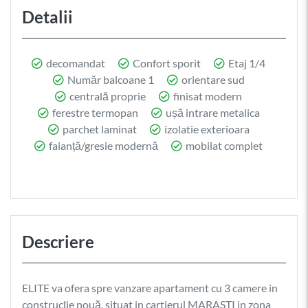
Detalii
decomandat
Confort sporit
Etaj 1/4
Număr balcoane 1
orientare sud
centrală proprie
finisat modern
ferestre termopan
ușă intrare metalica
parchet laminat
izolatie exterioara
faianță/gresie modernă
mobilat complet
Descriere
ELITE va ofera spre vanzare apartament cu 3 camere in
construcție nouă, situat in cartierul MARASTI in zona