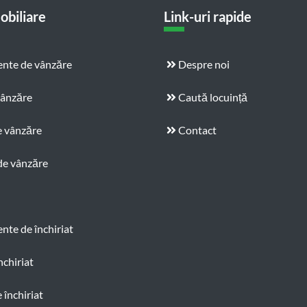
obiliare
Link-uri rapide
nte de vânzăre
Despre noi
vânzăre
Caută locuință
e vânzăre
Contact
de vânzăre
te de închiriat
nchiriat
 închiriat