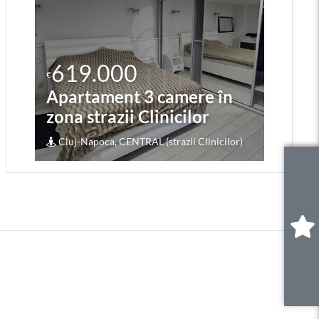
619.000
2
€
€
Apartament 3 camere în
Ap
zona strazii Clinicilor
zo
Cluj-Napoca, CENTRAL (strazii Clinicilor)
Cl
0
.