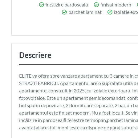
încălzire pardoseală
finisat modern
parchet laminat
izolatie ext
Descriere
ELITE va ofera spre vanzare apartament cu 3 camere in co
STRAZII FABRICII. Apartamentul are o suprafata utila de 7
apartamente, construit in 2025, cu izolație exterioară. I
fotovoltaice. Este un apartament semidecomandat, confort
hol spatiu depozitare, 2 dormitoare separate, 2 bai, un ba
apartamentul este finisat modern. Nu a fost locuit. Se vi
încălzire în pardoseală,ferestre termopan,parchet lamina
avantaj al acestui imobil este ca dispune de garaj subtera