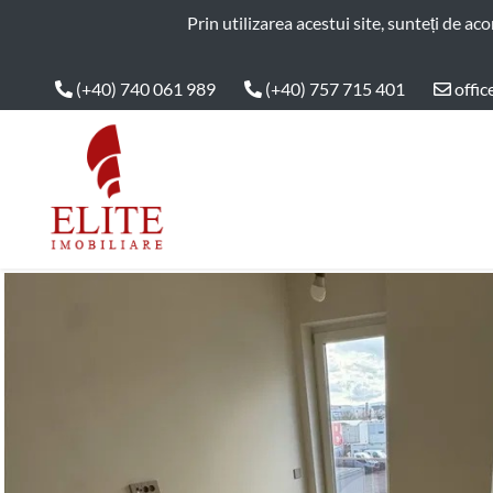
ELITE IMOBILIARE
Prin utilizarea acestui site, sunteți de ac
(+40) 740 061 989
(+40) 757 715 401
offic
Main Nav