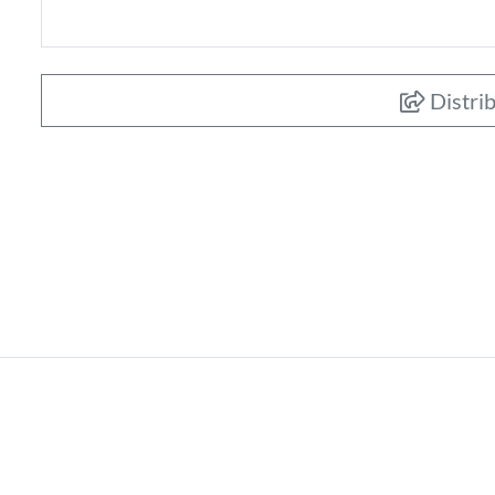
Distrib
619.000
€
Apartament 3 cam
zona strazii Clinic
Cluj-Napoca, CENTRAL (strazi