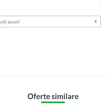
uiți acum!
214.000
€
ere în
Apartament 3 camere în
ilor
zona Piata Ira
i Clinicilor)
Cluj-Napoca, IRIS (Piata Ira)
Oferte similare