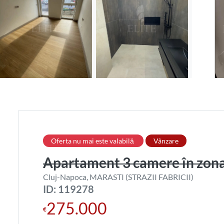
Oferta nu mai este valabilă
Vânzare
Apartament 3 camere în zon
Cluj-Napoca, MARASTI (STRAZII FABRICII)
ID: 119278
275.000
€