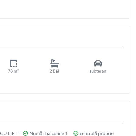
2
78 m
2 Băi
subteran
 CU LIFT
Număr balcoane 1
centrală proprie