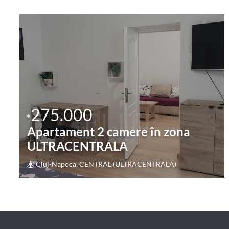
275.000
€
Apartament 4 camere în zona
OASULUI
Cluj-Napoca, IRIS (OASULUI)