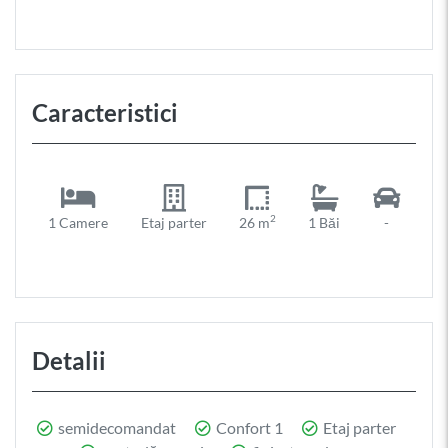
Caracteristici
2
1 Camere
Etaj parter
26 m
1 Băi
-
Detalii
semidecomandat
Confort 1
Etaj parter