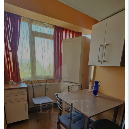
114.500
€
Apartament o camera în zona
NORA
Cluj-Napoca, MANASTUR (NORA)