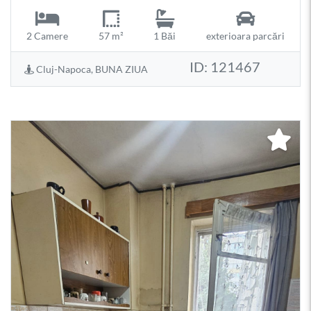
2 Camere
57 m²
1 Băi
exterioara parcări
ID: 121467
Cluj-Napoca, BUNA ZIUA