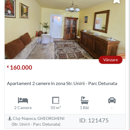
Vânzare
160.000
€
Apartament 2 camere în zona Str. Unirii - Parc Detunata
2 Camere
50 m²
1 Băi
-
Cluj-Napoca, GHEORGHENI
ID: 121475
(Str. Unirii - Parc Detunata)