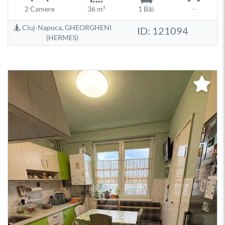
2 Camere
36 m²
1 Băi
-
Cluj-Napoca, GHEORGHENI
ID: 121094
(HERMES)