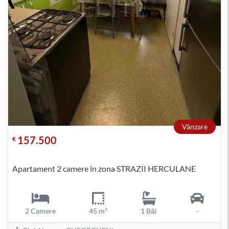
Vânzare
157.500
€
Apartament 2 camere în zona STRAZII HERCULANE
2 Camere
45 m²
1 Băi
-