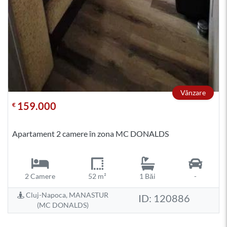
Vânzare
159.000
€
Apartament 2 camere în zona MC DONALDS
2 Camere
52 m²
1 Băi
-
Cluj-Napoca, MANASTUR
ID: 120886
(MC DONALDS)