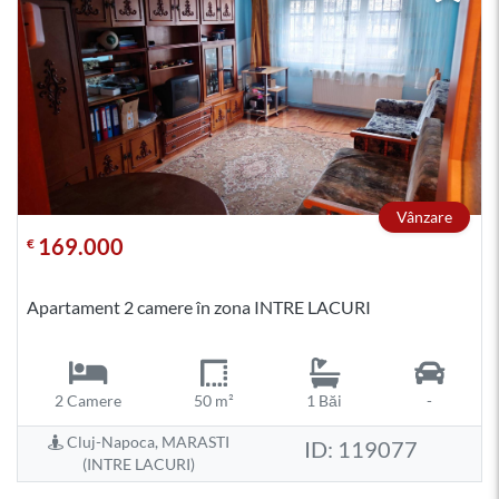
Vânzare
169.000
€
Apartament 2 camere în zona INTRE LACURI
2 Camere
50 m²
1 Băi
-
Cluj-Napoca, MARASTI
ID: 119077
(INTRE LACURI)