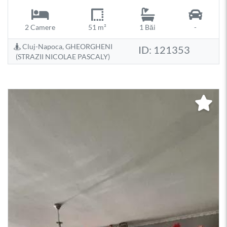
2 Camere
51 m²
1 Băi
-
Cluj-Napoca, GHEORGHENI
ID: 121353
(STRAZII NICOLAE PASCALY)