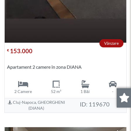
Vânzare
153.000
€
Apartament 2 camere în zona DIANA
2 Camere
52 m²
1 Băi
-
Cluj-Napoca, GHEORGHENI
ID: 119670
0
.
(DIANA)