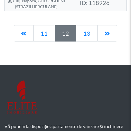
Cluj-Napoca, GHEORGHENI
ID: 118926
(STRAZII HERCULANE)
Pagina anterioară
Pagina 
11
12
13
Vă punem la dispoziție apartamente de vânzare și închiriere